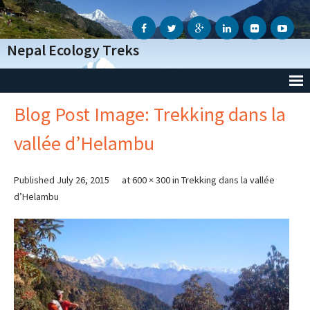
Nepal Ecology Treks
Blog Post Image: Trekking dans la
Accueil
vallée d’Helambu
L’Agence
- Notre Agence
Published
July 26, 2015
at
600 × 300
in
Trekking dans la vallée
d’Helambu
- Notre Action Humanitaire
- Avis des voyageurs
- Informations Génèrales
- Conditions Génèrales