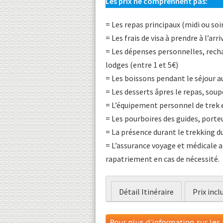
Les prix ne comprennent pas:
= Les repas principaux (midi ou so
= Les frais de visa à prendre à l’arr
= Les dépenses personnelles, recha
lodges (entre 1 et 5€)
= Les boissons pendant le séjour a
= Les desserts âpres le repas, soup
= L’équipement personnel de trek
= Les pourboires des guides, porteu
= La présence durant le trekking d
= L’assurance voyage et médicale ai
rapatriement en cas de nécessité.
Détail Itinéraire
Prix incl
:: Les transfert Kathmandu – Su
:: Les repas pendant le séjour à
:: Durant le trek en pension com
:: Les hôtel à Kathmandu.