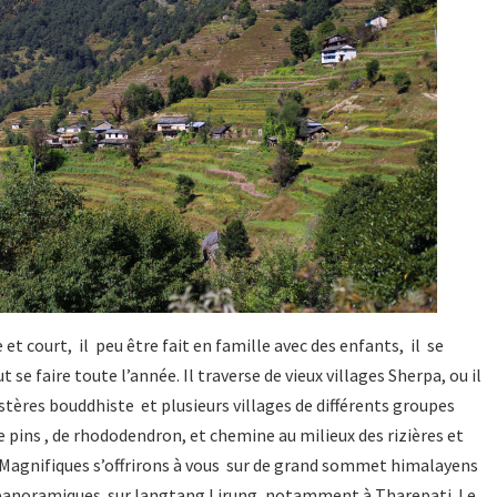
 et court, il peu être fait en famille avec des enfants, il se
se faire toute l’année. Il traverse de vieux villages Sherpa, ou il
tères bouddhiste et plusieurs villages de différents groupes
e pins , de rhododendron, et chemine au milieux des rizières et
Magnifiques s’offrirons à vous sur de grand sommet himalayens
 panoramiques sur langtang Lirung, notamment à Tharepati. Le