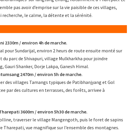
mble pas avoir d’emprise sur la vie paisible de ces villages,
ui recherche, le calme, la détente et la sérénité.
i 2330m / environ 4h de marche.
al pour Sundarijal, environ 2 heurs de route ensuite monté sur
ret du parc de Shivapuri, village Mulkharkha pour joindre
g, Gauri Shanker, Dorje Lakpa, Ganesh Himal.
Kutumsang 2470m / environ 5h de marche.
r des villages Tamangs typiques de Patibhanjyang et Gol
e par des cultures en terrasses, des forêts, arrivee à
Tharepati 3600m / environ 5h30 de marche.
olline, traverser le village Mangengoth, puis le foret de sapins
e Tharepati, vue magnifique sur l’ensemble des montagnes.