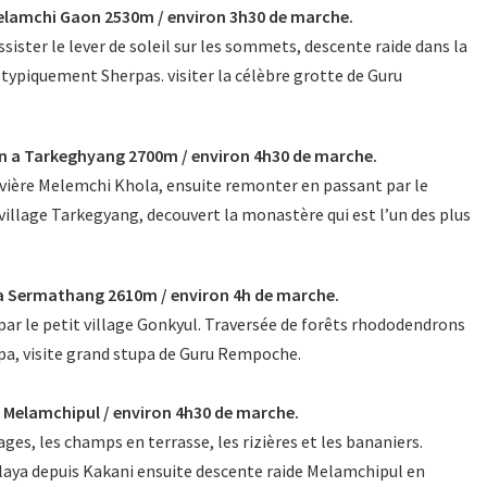
Melamchi Gaon 2530m / environ 3h30 de marche.
ister le lever de soleil sur les sommets, descente raide dans la
ge typiquement Sherpas. visiter la célèbre grotte de Guru
n a Tarkeghyang 2700m / environ 4h30 de marche.
rivière Melemchi Khola, ensuite remonter en passant par le
 village Tarkegyang, decouvert la monastère qui est l’un des plus
a Sermathang 2610m / environ 4h de marche.
 par le petit village Gonkyul. Traversée de forêts rhododendrons
rpa, visite grand stupa de Guru Rempoche.
 Melamchipul / environ 4h30 de marche.
lages, les champs en terrasse, les rizières et les bananiers.
alaya depuis Kakani ensuite descente raide Melamchipul en