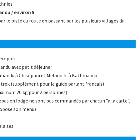
thnies.
ndu / environ 5.
r le piste du route en passant par les plusieurs villages du
aéroport
mandu avec petit déjeuner
athmandu à Chisopani et Melamchi à Kathmandu
trek (supplément pour le guide parlant francais)
aximum 20 kg pour 2 personnes)
epas en lodge ne sont pas commandés par chacun “a la carte”,
 propose son menu)
alaises