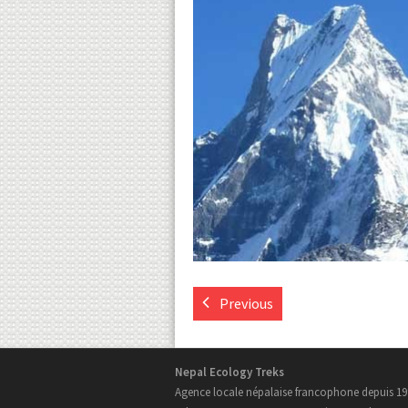
Previous
Nepal Ecology Treks
Agence locale népalaise francophone depuis 19