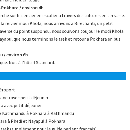
Pokhara / environ 4h.
he sur le sentier en escalier a travers des cultures en terrasse.
a reivier modi Khola, nous arrivons a Birethanti, un petit
raverse du point suspondu, nous souivons toujour le modi Khola
 Nayapul que nous terminons le trek et retour a Pokhara en bus
 / environ 6h.
ue. Nuit à l’hôtel Standard.
aéroport
mandu avec petit déjeuner
ra avec petit déjeuner
e de Kathmandu à Pokhara à Kathmandu
hara à Phedi et Nayapul à Pokhara
trek (supplément pour le guide parlant francais)