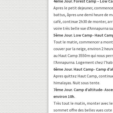
4ème Jour. Forest Camp – Low Cam
Apres le petit dejeuner, commence
battus, âpres une demi heure de ma
café, continue 2h30 de monter, arr
voire très belle vue d’Annapurna s
5ème Jour. Low Camp- Haut Camp
Tout le matin, commencer a monté ho
couver par la neige, environ 2 heu
au Haut Camp 3550m qui nous perm
l’Annapurna. Logement chez l’habi
6ème Jour. Haut Camp- Camp d’al
Apres quittez Haut Camp, continue
himalayas. Nuit sous tente.
7ème Jour. Camp d’altitude- Asc
environ 10h.
Très tout le matin, monter avec l
sommet offre des belles vues cot