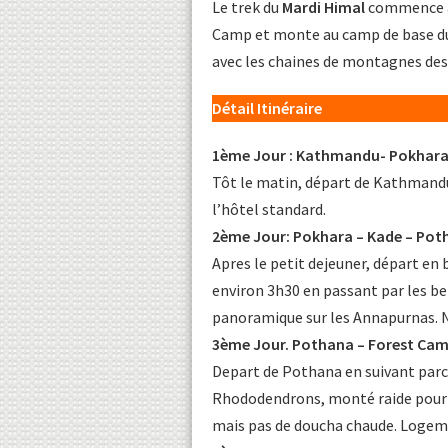
Le trek du
Mardi Himal
commence a p
Camp et monte au camp de base 
avec les chaines de montagnes de
Détail Itinéraire
1ème Jour : Kathmandu- Pokhara 
Tôt le matin, départ de Kathmandu 
l’hôtel standard.
2ème Jour: Pokhara – Kade – Pot
Apres le petit dejeuner, départ en 
environ 3h30 en passant par les be
panoramique sur les Annapurnas. N
3ème Jour. Pothana – Forest Camp
Depart de Pothana en suivant parco
Rhododendrons, monté raide pour a
mais pas de doucha chaude. Logeme