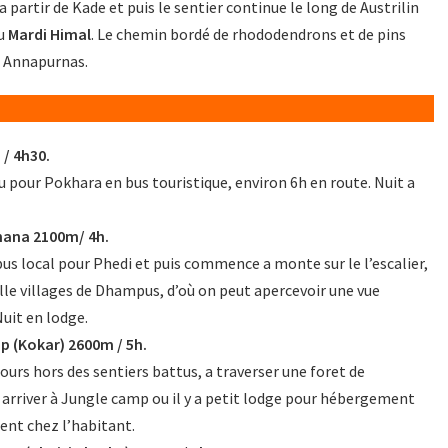
artir de Kade et puis le sentier continue le long de Austrilin
du
Mardi Himal
. Le chemin bordé de rhododendrons et de pins
s Annapurnas.
/ 4h30.
pour Pokhara en bus touristique, environ 6h en route. Nuit a
hana 2100m/ 4h.
bus local pour Phedi et puis commence a monte sur le l’escalier,
lle villages de Dhampus, d’où on peut apercevoir une vue
uit en lodge.
 (Kokar) 2600m / 5h.
urs hors des sentiers battus, a traverser une foret de
rriver à Jungle camp ou il y a petit lodge pour hébergement
nt chez l’habitant.