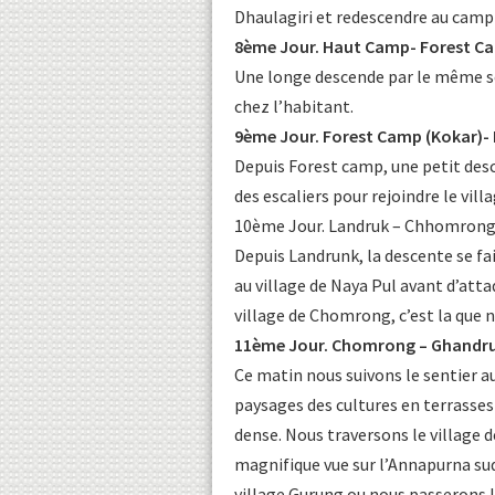
Dhaulagiri et redescendre au camp 
8ème Jour. Haut Camp- Forest Ca
Une longe descende par le même s
chez l’habitant.
9ème Jour. Forest Camp (Kokar)- 
Depuis Forest camp, une petit desc
des escaliers pour rejoindre le vill
10ème Jour. Landruk – Chhomrong 
Depuis Landrunk, la descente se fai
au village de Naya Pul avant d’att
village de Chomrong, c’est la que n
11ème Jour. Chomrong – Ghandru
Ce matin nous suivons le sentier a
paysages des cultures en terrasses 
dense. Nous traversons le village d
magnifique vue sur l’Annapurna sud
village Gurung ou nous passerons la