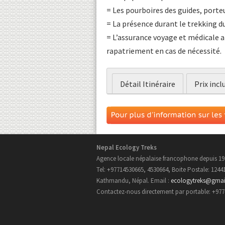
= Les pourboires des guides, porteu
= La présence durant le trekking d
= L’assurance voyage et médicale ai
rapatriement en cas de nécessité.
Détail Itinéraire
Prix incl
Nepal Ecology Treks
Agence locale népalaise francophone depuis 19
Tel: +97714530665, 4530664, Boite Postale: 1244
Kathmandu, Népal. Email :
ecologytreks@gma
Contactez-nous directement par portable: +97