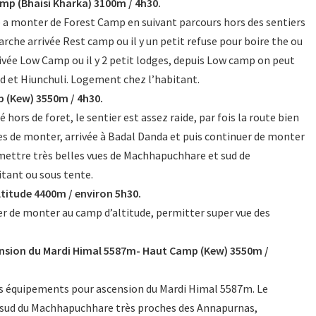
p (Bhaisi Kharka) 3100m / 4h30.
 a monter de Forest Camp en suivant parcours hors des sentiers
rche arrivée Rest camp ou il y un petit refuse pour boire the ou
ivée Low Camp ou il y 2 petit lodges, depuis Low camp on peut
ud et Hiunchuli. Logement chez l’habitant.
 (Kew) 3550m / 4h30.
rs de foret, le sentier est assez raide, par fois la route bien
res de monter, arrivée à Badal Danda et puis continuer de monter
ettre très belles vues de Machhapuchhare et sud de
tant ou sous tente.
titude 4400m / environ 5h30.
r de monter au camp d’altitude, permitter super vue des
ension du Mardi Himal 5587m- Haut Camp (Kew) 3550m /
es équipements pour ascension du Mardi Himal 5587m. Le
e sud du Machhapuchhare très proches des Annapurnas,