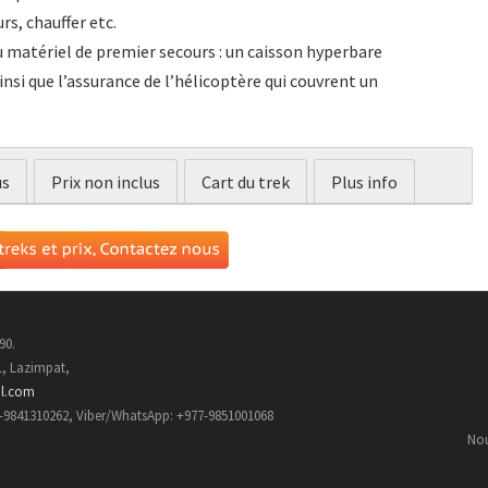
rs, chauffer etc.
u matériel de premier secours : un caisson hyperbare
nsi que l’assurance de l’hélicoptère qui couvrent un
us
Prix non inclus
Cart du trek
Plus info
90.
1, Lazimpat,
il.com
7-9841310262, Viber/WhatsApp: +977-9851001068
Nou