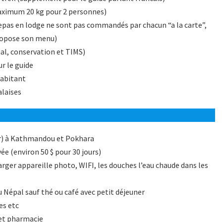
aximum 20 kg pour 2 personnes)
epas en lodge ne sont pas commandés par chacun “a la carte”,
 propose son menu)
nal, conservation et TIMS)
r le guide
habitant
alaises
oir) à Kathmandou et Pokhara
ivée (environ 50 $ pour 30 jours)
rger appareille photo, WIFI, les douches l’eau chaude dans les
u Népal sauf thé ou café avec petit déjeuner
es etc
 et pharmacie