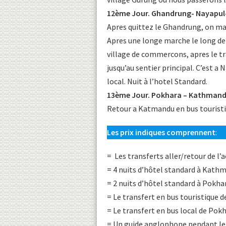
12ème Jour. Ghandrung- Nayapul-
Apres quittez le Ghandrung, on marc
Apres une longe marche le long de l
village de commercons, apres le t
jusqu’au sentier principal. C’est a
local. Nuit à l’hotel Standard.
13ème Jour. Pokhara – Kathmandu
Retour a Katmandu en bus touristiq
Les prix indiques comprennent
:
= Les transferts aller/retour de l’
= 4 nuits d’hôtel standard à Kath
= 2 nuits d’hôtel standard à Pokha
= Le transfert en bus touristiqu
= Le transfert en bus local de Pok
= Un guide anglophone pendant le 