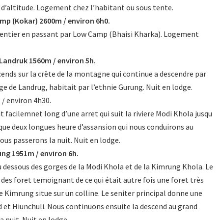
d’altitude. Logement chez l’habitant ou sous tente.
mp (Kokar) 2600m / environ 6h0.
entier en passant par Low Camp (Bhaisi Kharka). Logement
Landruk 1560m / environ 5h.
ends sur la crête de la montagne qui continue a descendre par
age de Landrug, habitait par l’ethnie Gurung. Nuit en lodge.
/ environ 4h30.
t facilemnet long d’une arret qui suit la riviere Modi Khola jusqu
aque deux longues heure d’assansion qui nous conduirons au
ous passerons la nuit. Nuit en lodge.
ng 1951m / environ 6h.
u dessous des gorges de la Modi Khola et de la Kimrung Khola. Le
des foret temoignant de ce qui était autre fois une foret très
e Kimrung situe sur un colline. Le seniter principal donne une
 et Hiunchuli. Nous continuons ensuite la descend au grand
 nuit. Nuit en lodge.