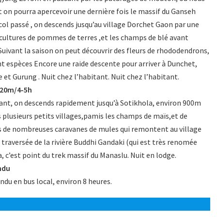
 on pourra apercevoir une dernière fois le massif du Ganseh
 col passé , on descends jusqu’au village Dorchet Gaon par une
 cultures de pommes de terres ,et les champs de blé avant
 Suivant la saison on peut découvrir des fleurs de rhododendrons,
ant espèces Encore une raide descente pour arriver à Dunchet,
e et Gurung . Nuit chez l’habitant. Nuit chez l’habitant.
720m/4-5h
igant, on descends rapidement jusqu’à Sotikhola, environ 900m
s plusieurs petits villages,pamis les champs de maïs,et de
s de nombreuses caravanes de mules qui remontent au village
 traversée de la rivière Buddhi Gandaki (qui est très renomée
a, c’est point du trek massif du Manaslu. Nuit en lodge.
ndu
du en bus local, environ 8 heures.