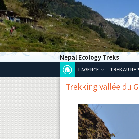
Nepal Ecology Treks
L’AGENCE
TREK AU NE
Trekking vallée du G