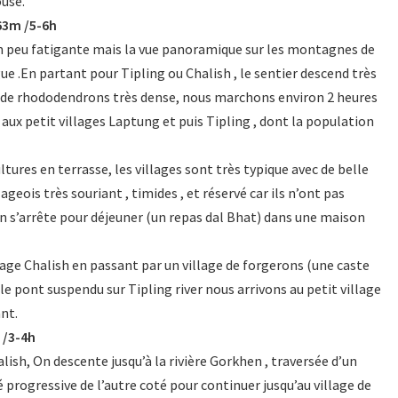
ouse.
63m /5-6h
un peu fatigante mais la vue panoramique sur les montagnes de
ue .En partant pour Tipling ou Chalish , le sentier descend très
et de rhododendrons très dense, nous marchons environ 2 heures
 aux petit villages Laptung et puis Tipling , dont la population
ures en terrasse, les villages sont très typique avec de belle
ageois très souriant , timides , et réservé car ils n’ont pas
On s’arrête pour déjeuner (un repas dal Bhat) dans une maison
lage Chalish en passant par un village de forgerons (une caste
 le pont suspendu sur Tipling river nous arrivons au petit village
nt.
 /3-4h
alish, On descente jusqu’à la rivière Gorkhen , traversée d’un
progressive de l’autre coté pour continuer jusqu’au village de