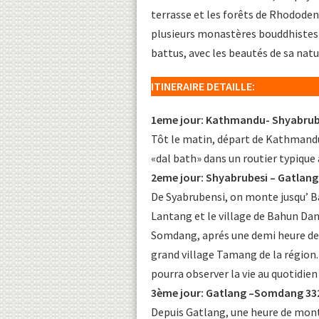
terrasse et les forêts de Rhodode
plusieurs monastères bouddhistes e
battus, avec les beautés de sa nat
ITINERAIRE DETAILLE:
1eme jour: Kathmandu- Shyabrub
Tôt le matin, départ de Kathmandu 
«dal bath» dans un routier typique à
2eme jour: Shyabrubesi – Gatlang
De Syabrubensi, on monte jusqu’ Ba
Lantang et le village de Bahun Dan
Somdang, aprés une demi heure de m
grand village Tamang de la région.
pourra observer la vie au quotidien
3ème jour: Gatlang –Somdang 33
Depuis Gatlang, une heure de montée