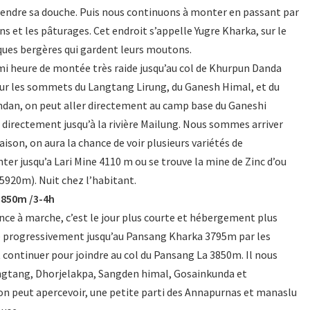
prendre sa douche. Puis nous continuons à monter en passant par
s et les pâturages. Cet endroit s’appelle Yugre Kharka, sur le
ques bergères qui gardent leurs moutons.
mi heure de montée très raide jusqu’au col de Khurpun Danda
sur les sommets du Langtang Lirung, du Ganesh Himal, et du
dan, on peut aller directement au camp base du Ganeshi
 directement jusqu’à la rivière Mailung. Nous sommes arriver
aison, on aura la chance de voir plusieurs variétés de
er jusqu’a Lari Mine 4110 m ou se trouve la mine de Zinc d’ou
 5920m). Nuit chez l’habitant.
3850m /3-4h
ce à marche, c’est le jour plus courte et hébergement plus
e progressivement jusqu’au Pansang Kharka 3795m par les
continuer pour joindre au col du Pansang La 3850m. Il nous
angtang, Dhorjelakpa, Sangden himal, Gosainkunda et
n peut apercevoir, une petite parti des Annapurnas et manaslu