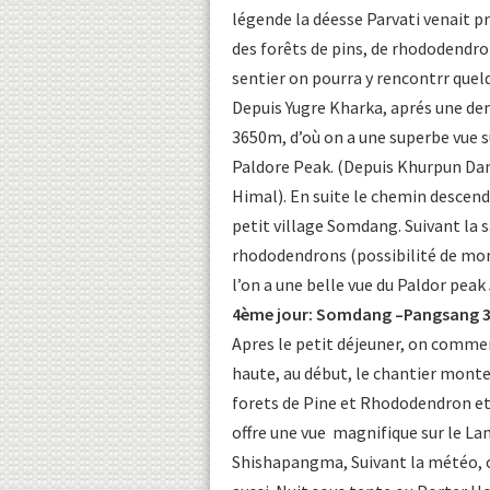
légende la déesse Parvati venait 
des forêts de pins, de rhododendron
sentier on pourra y rencontrr quel
Depuis Yugre Kharka, aprés une de
3650m, d’où on a une superbe vue 
Paldore Peak. (Depuis Khurpun Dan
Himal). En suite le chemin descend
petit village Somdang. Suivant la s
rhododendrons (possibilité de mont
l’on a une belle vue du Paldor peak
4ème jour: Somdang –Pangsang 
Apres le petit déjeuner, on commen
haute, au début, le chantier mont
forets de Pine et Rhododendron et 
offre une vue magnifique sur le L
Shishapangma, Suivant la météo, o