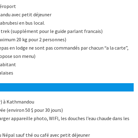
aéroport
mandu avec petit déjeuner
abrubesi en bus local.
trek (supplément pour le guide parlant francais)
aximum 20 kg pour 2 personnes)
epas en lodge ne sont pas commandés par chacun “a la carte”,
 propose son menu)
habitant
alaises
ir) à Kathmandou
ivée (environ 50 $ pour 30 jours)
rger appareille photo, WIFI, les douches l’eau chaude dans les
u Népal sauf thé ou café avec petit déjeuner