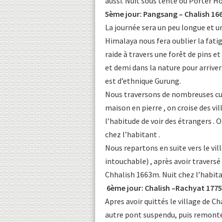
aussi. Nuit sous tente ou Porter H
5ème jour: Pangsang – Chalish 16
La journée sera un peu longue et 
Himalaya nous fera oublier la fatig
raide à travers une forêt de pins 
et demi dans la nature pour arriver
est d’ethnique Gurung.
Nous traversons de nombreuses cult
maison en pierre , on croise des vill
l’habitude de voir des étrangers . 
chez l’habitant .
Nous repartons en suite vers le vil
intouchable) , après avoir traversé
Chhalish 1663m. Nuit chez l’habita
6ème jour: Chalish –Rachyat 1775
Apres avoir quittés le village de Ch
autre pont suspendu, puis remonté 