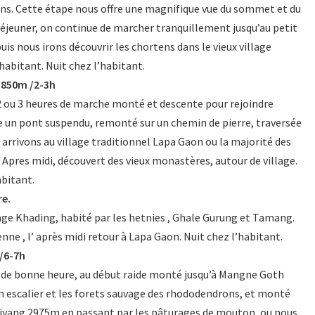
ons. Cette étape nous offre une magnifique vue du sommet et du
éjeuner, on continue de marcher tranquillement jusqu’au petit
is nous irons découvrir les chortens dans le vieux village
abitant. Nuit chez l’habitant.
1850m /2-3h
n 2 ou 3 heures de marche monté et descente pour rejoindre
se un pont suspendu, remonté sur un chemin de pierre, traversée
 arrivons au village traditionnel Lapa Gaon ou la majorité des
Apres midi, découvert des vieux monastères, autour de village.
abitant.
re.
llage Khading, habité par les hetnies , Ghale Gurung et Tamang.
enne , l’ après midi retour à Lapa Gaon. Nuit chez l’habitant.
/6-7h
 de bonne heure, au début raide monté jusqu’à Mangne Goth
n escalier et les forets sauvage des rhododendrons, et monté
njyang 2975m en passant par les pâturages de mouton, ou nous