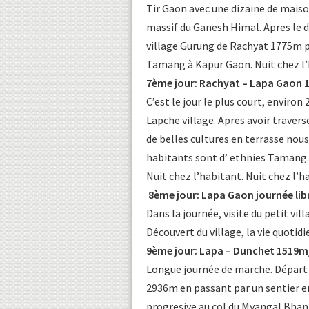
Tir Gaon avec une dizaine de mais
massif du Ganesh Himal. Apres le d
village Gurung de Rachyat 1775m pu
Tamang à Kapur Gaon. Nuit chez l’h
7ème jour: Rachyat – Lapa Gaon 
C’est le jour le plus court, enviro
Lapche village. Apres avoir traver
de belles cultures en terrasse nous
habitants sont d’ ethnies Tamang. 
Nuit chez l’habitant. Nuit chez l’h
8ème jour: Lapa Gaon journée lib
Dans la journée, visite du petit vi
Découvert du village, la vie quotidi
9ème jour: Lapa – Dunchet 1519m
Longue journée de marche. Départ
2936m en passant par un sentier e
progresive au col du Myangal Bha