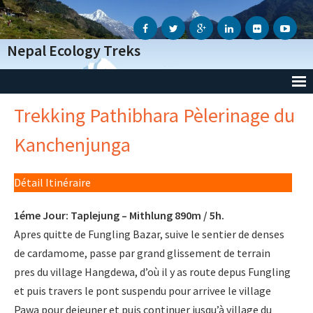
Nepal Ecology Treks
Trekking Pathibhara Pèlerinage du
Accueil
Kanchenjunga
L’Agence
- Notre Agence
Détail Itinéraire
- Notre Action Humanitaire
1éme Jour: Taplejung – Mithlung 890m / 5h.
Apres quitte de Fungling Bazar, suive le sentier de denses
- Avis des voyageurs
de cardamome, passe par grand glissement de terrain
pres du village Hangdewa, d’où il y as route depus Fungling
- Informations Génèrales
et puis travers le pont suspendu pour arrivee le village
Pawa pour dejeuner et puis continuer jusqu’à village du
- Conditions Génèrales