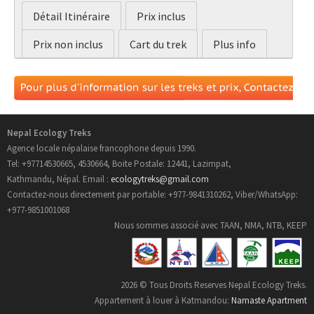
Détail Itinéraire
Prix inclus
Prix non inclus
Cart du trek
Plus info
Nepal Ecology Treks
Agence locale népalaise francophone depuis 1990.
Tel: +97714530665, 4530664, Boite Postale: 12441, Lazimpat,
Kathmandu, Népal. Email :
ecologytreks@gmail.com
Contactez-nous directement par portable: +977-9841310262, Viber/WhatsApp:
+977-9851001068
Nous sommes associé avec TAAN, NMA, NTB, KEEP
2026 © Tous Droits Reserves Nepal Ecology Treks.
Appartement à louer à Katmandou:
Namaste Apartment