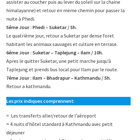
assister au coucher puis au lever du soleil sur la chaine
- Treks Hors des Sentiers Battus
himalayanne) et retour en meme chemin pour passer la
nuite à Phedi.
- Trekking Vallée de Kathmandu
5éme Jour : Phedi – Suketar / 5h.
Le quatrième jour, retour a Suketar par dense foret
Voyage au Nepal
habitant les animaux sauvages et culture en terrase.
6éme Jour : Suketar – Taplejung – Ilam / 10h.
- VTT au Nepal
Apres le quitter Suketar, une petit marche jusqu’à
- Voyage de la Fête
Taplejung et prends bus local pour Ilam par le route.
7éme Jour : Ilam – Bhadrapur – Kathmandu / 5h.
- Voyage Culturelle
Retour a kathmandu.
- Sommet et Expéditions
Les prix indiques comprennent
:
- Trek et Voyage en Famille
= Les transferts aller/retour de l’aéroport
= 4 nuits d’hôtel standard à Kathmandu avec petit
Aventure
déjeuner