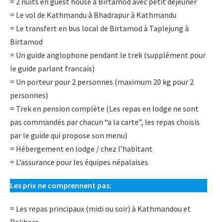
= 2 nuits en guest house à Birtamod avec petit déjeuner
Contactez-nous
= Le vol de Kathmandu à Bhadrapur à Kathmandu
= Le transfert en bus local de Birtamod à Taplejung à
EN
Birtamod
WhatsApp
= Un guide anglophone pendant le trek (supplément pour
le guide parlant francais)
Chat IA
= Un porteur pour 2 personnes (maximum 20 kg pour 2
personnes)
= Trek en pension complète (Les repas en lodge ne sont
pas commandés par chacun “a la carte”, les repas choisis
par le guide qui propose son menu)
= Hébergement en lodge / chez l’habitant
= L’assurance pour les équipes népalaises
Les prix ne comprennent pas:
= Les repas principaux (midi ou soir) à Kathmandou et