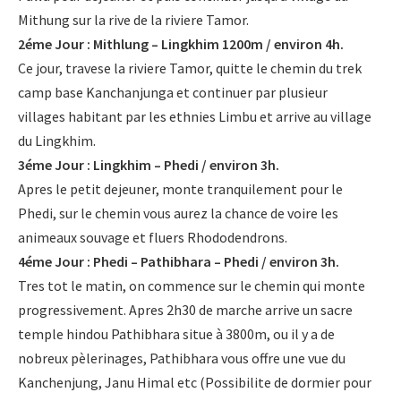
Mithung sur la rive de la riviere Tamor.
- Informations Pratiques
2éme Jour : Mithlung – Lingkhim 1200m / environ 4h.
Ce jour, travese la riviere Tamor, quitte le chemin du trek
- Carte du Népal
camp base Kanchanjunga et continuer par plusieur
villages habitant par les ethnies Limbu et arrive au village
Trek au Nepal
du Lingkhim.
3éme Jour : Lingkhim – Phedi / environ 3h.
- Nouveau Routes Treks
Apres le petit dejeuner, monte tranquilement pour le
- Trekking Aux Annapurnas
Phedi, sur le chemin vous aurez la chance de voire les
animeaux souvage et fluers Rhododendrons.
- Trekking au Langtang
4éme Jour : Phedi – Pathibhara – Phedi / environ 3h.
Tres tot le matin, on commence sur le chemin qui monte
- Trekking de l’Everest
progressivement. Apres 2h30 de marche arrive un sacre
temple hindou Pathibhara situe à 3800m, ou il y a de
- Trekking au Manaslu
nobreux pèlerinages, Pathibhara vous offre une vue du
Kanchenjung, Janu Himal etc (Possibilite de dormier pour
- Trekking au Mustang