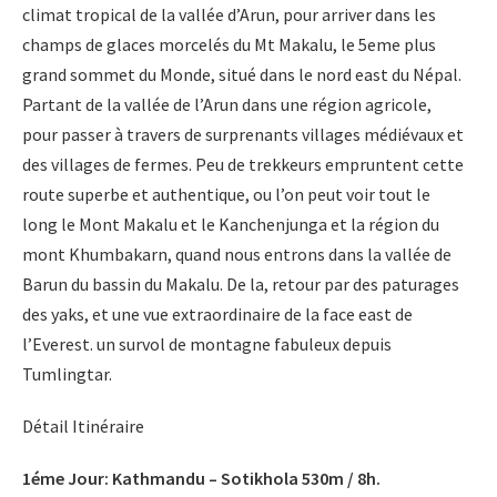
climat tropical de la vallée d’Arun, pour arriver dans les
- Treks Hors des Sentiers Battus
champs de glaces morcelés du Mt Makalu, le 5eme plus
grand sommet du Monde, situé dans le nord east du Népal.
- Trekking Vallée de Kathmandu
Partant de la vallée de l’Arun dans une région agricole,
pour passer à travers de surprenants villages médiévaux et
Voyage au Nepal
des villages de fermes. Peu de trekkeurs empruntent cette
- VTT au Nepal
route superbe et authentique, ou l’on peut voir tout le
long le Mont Makalu et le Kanchenjunga et la région du
- Voyage de la Fête
mont Khumbakarn, quand nous entrons dans la vallée de
Barun du bassin du Makalu. De la, retour par des paturages
- Voyage Culturelle
des yaks, et une vue extraordinaire de la face east de
l’Everest. un survol de montagne fabuleux depuis
- Sommet et Expéditions
Tumlingtar.
- Trek et Voyage en Famille
Détail Itinéraire
Aventure
1éme Jour: Kathmandu – Sotikhola 530m / 8h.