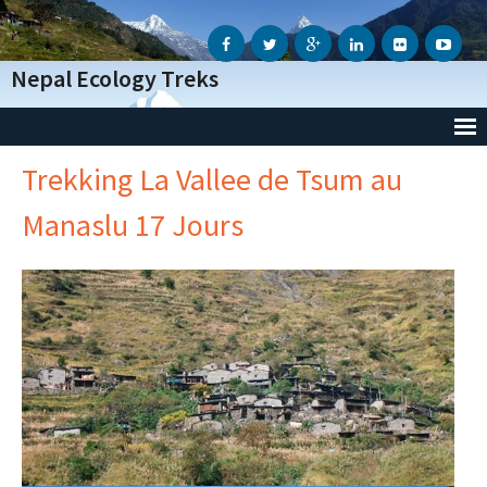
Nepal Ecology Treks
Trekking La Vallee de Tsum au
Accueil
Manaslu 17 Jours
L’Agence
- Notre Agence
- Notre Action Humanitaire
- Avis des voyageurs
- Informations Génèrales
- Conditions Génèrales