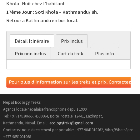
Khola . Nuit chez l’habitant.
17éme Jour : Soti Khola – Kathmandu/ 8h.
Retour a Kathmandu en bus local.
Détail Itinéraire
Prix inclus
Prix non inclus
Cart du trek
Plus info
:: Les transfert Kathmandu – Gorkha, Bulbule-
:: Les repas pendant le séjour à Kathmandu.
Kathmandu.
:: Les hôtel à Kathmandu.
:: Durant le trek en pension complète
:: Les taxes de l’aeroport de vol intérieur.
:: Trek par un guide anglophone
:: Le visa d’entrée au Népal (Vous pouvez obtenir
Nepal Ecology Treks
:: Un porteur pour porter vos sacs
facilement un visa à votre arrivée au Népal à
Agence locale népalaise francophone depuis 1990.
:: Les permis du trek (Parc national, conservation,
l’aéroport de Katmandou) Prévoir 2 photos
Tel: +97714530665, 4530664, Boite Postale: 12441, Lazimpat,
Kathmandu, Népal. Email :
ecologytreks@gmail.com
permis specail ou ascension)
d’identités,
Contactez-nous directement par portable: +977-9841310262, Viber/WhatsApp:
:: Hébérgement pendant le trek (en lodge ou chez
:: Les billets internationaux.
+977-9851001068