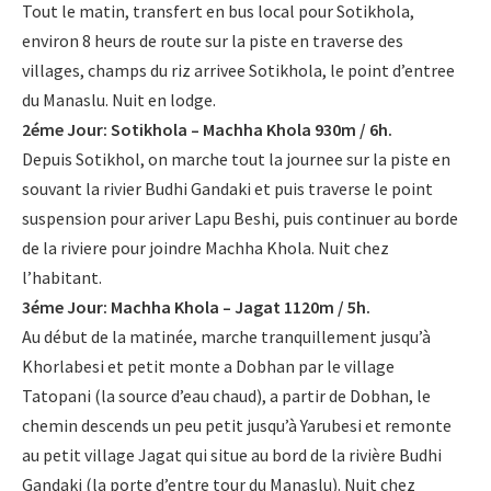
Tout le matin, transfert en bus local pour Sotikhola,
Contactez-nous
environ 8 heurs de route sur la piste en traverse des
EN
villages, champs du riz arrivee Sotikhola, le point d’entree
du Manaslu. Nuit en lodge.
WhatsApp
2éme Jour: Sotikhola – Machha Khola 930m / 6h.
Depuis Sotikhol, on marche tout la journee sur la piste en
Chat IA
souvant la rivier Budhi Gandaki et puis traverse le point
suspension pour ariver Lapu Beshi, puis continuer au borde
de la riviere pour joindre Machha Khola. Nuit chez
l’habitant.
3éme Jour: Machha Khola – Jagat 1120m / 5h.
Au début de la matinée, marche tranquillement jusqu’à
Khorlabesi et petit monte a Dobhan par le village
Tatopani (la source d’eau chaud), a partir de Dobhan, le
chemin descends un peu petit jusqu’à Yarubesi et remonte
au petit village Jagat qui situe au bord de la rivière Budhi
Gandaki (la porte d’entre tour du Manaslu). Nuit chez