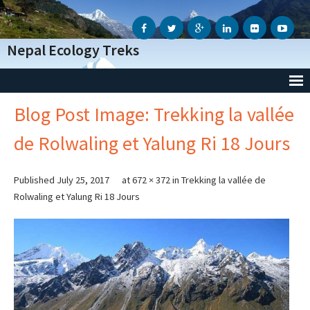
Nepal Ecology Treks
Blog Post Image: Trekking la vallée
Accueil
de Rolwaling et Yalung Ri 18 Jours
L’Agence
- Notre Agence
Published
July 25, 2017
at
672 × 372
in
Trekking la vallée de
Rolwaling et Yalung Ri 18 Jours
- Notre Action Humanitaire
- Avis des voyageurs
- Informations Génèrales
- Conditions Génèrales