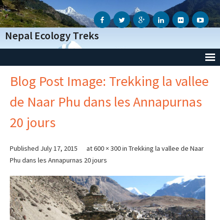
Nepal Ecology Treks
Blog Post Image: Trekking la vallee
Accueil
de Naar Phu dans les Annapurnas
L’Agence
20 jours
- Notre Agence
- Notre Action Humanitaire
Published
July 17, 2015
at
600 × 300
in
Trekking la vallee de Naar
Phu dans les Annapurnas 20 jours
- Avis des voyageurs
- Informations Génèrales
- Conditions Génèrales