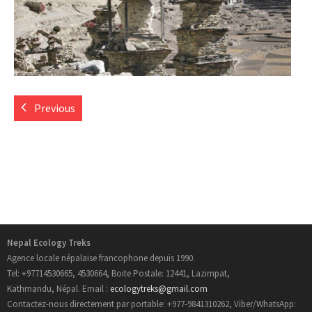
- Informations Pratiques
- Carte du Népal
Trek au Nepal
Previous
- Nouveau Routes Treks
- Trekking Aux Annapurnas
- Trekking au Langtang
- Trekking de l’Everest
Nepal Ecology Treks
Agence locale népalaise francophone depuis 1990.
- Trekking au Manaslu
Tel: +97714530665, 4530664, Boite Postale: 12441, Lazimpat,
Kathmandu, Népal. Email :
ecologytreks@gmail.com
- Trekking au Mustang
Contactez-nous directement par portable: +977-9841310262, Viber/WhatsApp: