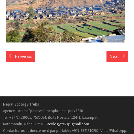
- Informations Pratiques
- Carte du Népal
Trek au Nepal
Previous
Next
- Nouveau Routes Treks
- Trekking Aux Annapurnas
- Trekking au Langtang
- Trekking de l’Everest
Nepal Ecology Treks
Agence locale népalaise francophone depuis 1990.
- Trekking au Manaslu
Tel: +97714530665, 4530664, Boite Postale: 12441, Lazimpat,
Kathmandu, Népal. Email :
ecologytreks@gmail.com
- Trekking au Mustang
Contactez-nous directement par portable: +977-9841310262, Viber/WhatsApp: