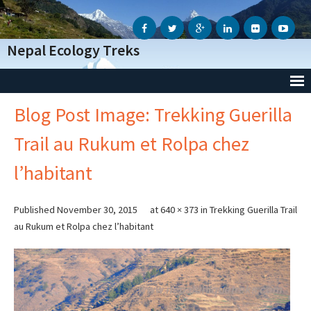
Nepal Ecology Treks
Blog Post Image: Trekking Guerilla
Accueil
Trail au Rukum et Rolpa chez
L’Agence
l’habitant
- Notre Agence
- Notre Action Humanitaire
Published
November 30, 2015
at
640 × 373
in
Trekking Guerilla Trail
au Rukum et Rolpa chez l’habitant
- Avis des voyageurs
- Informations Génèrales
- Conditions Génèrales