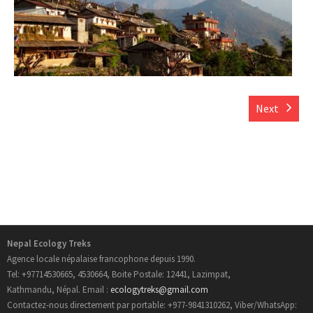
- Informations Pratiques
- Carte du Népal
Trek au Nepal
Next
- Nouveau Routes Treks
- Trekking Aux Annapurnas
- Trekking au Langtang
- Trekking de l’Everest
Nepal Ecology Treks
Agence locale népalaise francophone depuis 1990.
- Trekking au Manaslu
Tel: +97714530665, 4530664, Boite Postale: 12441, Lazimpat,
Kathmandu, Népal. Email :
ecologytreks@gmail.com
- Trekking au Mustang
Contactez-nous directement par portable: +977-9841310262, Viber/WhatsApp: