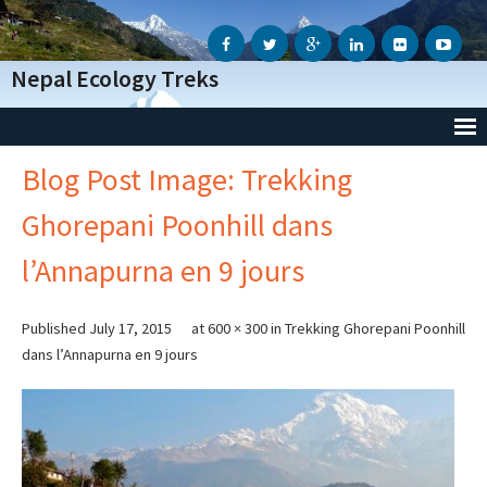
Nepal Ecology Treks
Blog Post Image: Trekking
Accueil
Ghorepani Poonhill dans
L’Agence
l’Annapurna en 9 jours
- Notre Agence
- Notre Action Humanitaire
Published
July 17, 2015
at
600 × 300
in
Trekking Ghorepani Poonhill
dans l’Annapurna en 9 jours
- Avis des voyageurs
- Informations Génèrales
- Conditions Génèrales