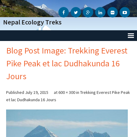
Nepal Ecology Treks
Blog Post Image: Trekking Everest
Accueil
Pike Peak et lac Dudhakunda 16
L’Agence
Jours
- Notre Agence
- Notre Action Humanitaire
Published
July 19, 2015
at
600 × 300
in
Trekking Everest Pike Peak
et lac Dudhakunda 16 Jours
- Avis des voyageurs
- Informations Génèrales
- Conditions Génèrales