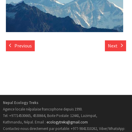
- Informations Pratiques
- Carte du Népal
Trek au Nepal
Previous
Next
- Nouveau Routes Treks
- Trekking Aux Annapurnas
- Trekking au Langtang
- Trekking de l’Everest
Nepal Ecology Treks
Agence locale népalaise francophone depuis 1990.
- Trekking au Manaslu
Tel: +97714530665, 4530664, Boite Postale: 12441, Lazimpat,
Kathmandu, Népal. Email :
ecologytreks@gmail.com
- Trekking au Mustang
Contactez-nous directement par portable: +977-9841310262, Viber/WhatsApp: