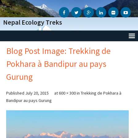
Nepal Ecology Treks
Blog Post Image: Trekking de
Accueil
Pokhara à Bandipur au pays
L’Agence
Gurung
- Notre Agence
- Notre Action Humanitaire
Published
July 20, 2015
at
600 × 300
in
Trekking de Pokhara à
Bandipur au pays Gurung
- Avis des voyageurs
- Informations Génèrales
- Conditions Génèrales