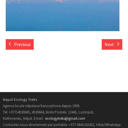
- Informations Pratiques
- Carte du Népal
Trek au Nepal
Previous
Next
- Nouveau Routes Treks
- Trekking Aux Annapurnas
- Trekking au Langtang
- Trekking de l’Everest
Nepal Ecology Treks
Agence locale népalaise francophone depuis 1990.
- Trekking au Manaslu
Tel: +97714530665, 4530664, Boite Postale: 12441, Lazimpat,
Kathmandu, Népal. Email :
ecologytreks@gmail.com
- Trekking au Mustang
Contactez-nous directement par portable: +977-9841310262, Viber/WhatsApp: