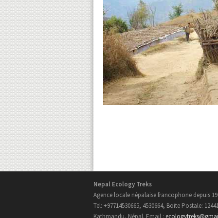
Nepal Ecology Treks
Agence locale népalaise francophone depuis 19
Tel: +97714530665, 4530664, Boite Postale: 1244
Kathmandu, Népal. Email :
ecologytreks@gma