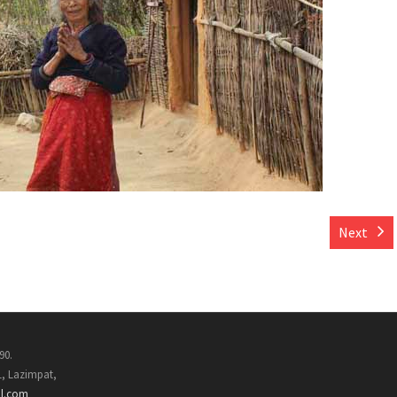
Next
90.
1, Lazimpat,
il.com