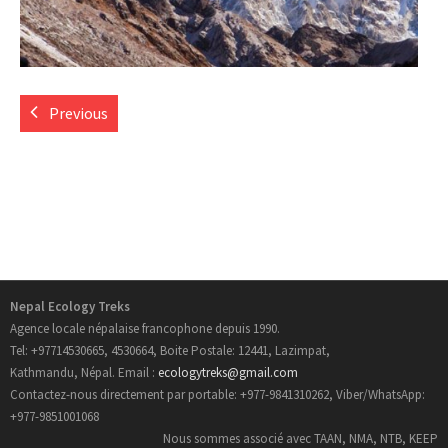
- Informations Pratiques
- Carte du Népal
Previous
Trek au Nepal
- Nouveau Routes Treks
- Trekking Aux Annapurnas
- Trekking au Langtang
Nepal Ecology Treks
Agence locale népalaise francophone depuis 1990.
- Trekking de l’Everest
Tel: +97714530665, 4530664, Boite Postale: 12441, Lazimpat,
Kathmandu, Népal. Email :
ecologytreks@gmail.com
- Trekking au Manaslu
Contactez-nous directement par portable: +977-9841310262, Viber/WhatsApp:
+977-9851001068
- Trekking au Mustang
Nous sommes associé avec TAAN, NMA, NTB, KEEP