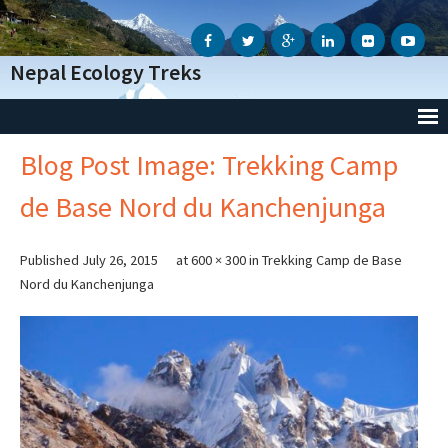
Nepal Ecology Treks
Blog Post Image: Trekking Camp
Accueil
de Base Nord du Kanchenjunga
L’Agence
- Notre Agence
Published
July 26, 2015
at
600 × 300
in
Trekking Camp de Base
Nord du Kanchenjunga
- Notre Action Humanitaire
- Avis des voyageurs
- Informations Génèrales
- Conditions Génèrales