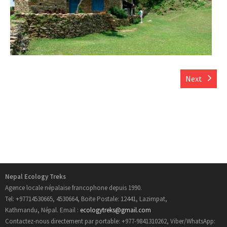
- Informations Pratiques
- Carte du Népal
Trek au Nepal
Next
- Nouveau Routes Treks
- Trekking Aux Annapurnas
- Trekking au Langtang
- Trekking de l’Everest
Nepal Ecology Treks
Agence locale népalaise francophone depuis 1990.
- Trekking au Manaslu
Tel: +97714530665, 4530664, Boite Postale: 12441, Lazimpat,
Kathmandu, Népal. Email :
ecologytreks@gmail.com
- Trekking au Mustang
Contactez-nous directement par portable: +977-9841310262, Viber/WhatsApp: