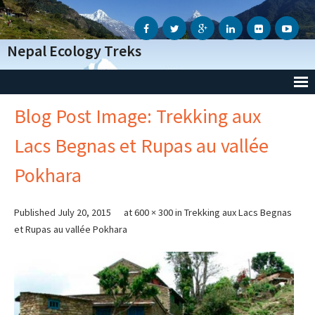
Nepal Ecology Treks
Blog Post Image: Trekking aux
Accueil
Lacs Begnas et Rupas au vallée
L’Agence
Pokhara
- Notre Agence
- Notre Action Humanitaire
Published
July 20, 2015
at
600 × 300
in
Trekking aux Lacs Begnas
et Rupas au vallée Pokhara
- Avis des voyageurs
- Informations Génèrales
- Conditions Génèrales