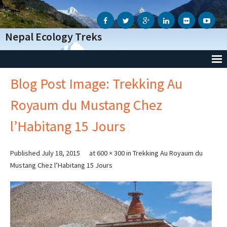
Nepal Ecology Treks
Blog Post Image: Trekking Au
Accueil
Royaum du Mustang Chez
L’Agence
l’Habitang 15 Jours
- Notre Agence
- Notre Action Humanitaire
Published
July 18, 2015
at
600 × 300
in
Trekking Au Royaum du
Mustang Chez l’Habitang 15 Jours
- Avis des voyageurs
- Informations Génèrales
- Conditions Génèrales