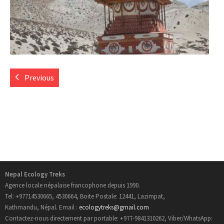
- Informations Pratiques
- Carte du Népal
Trek au Nepal
Previous
- Nouveau Routes Treks
- Trekking Aux Annapurnas
- Trekking au Langtang
- Trekking de l’Everest
Nepal Ecology Treks
Agence locale népalaise francophone depuis 1990.
- Trekking au Manaslu
Tel: +97714530665, 4530664, Boite Postale: 12441, Lazimpat,
Kathmandu, Népal. Email :
ecologytreks@gmail.com
- Trekking au Mustang
Contactez-nous directement par portable: +977-9841310262, Viber/WhatsApp: