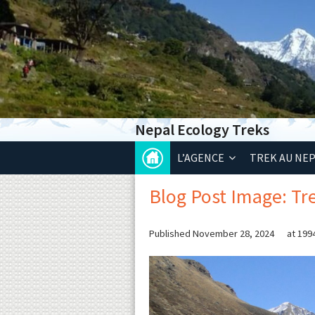
Nepal Ecology Treks
L’AGENCE
TREK AU NE
Blog Post Image: T
Published
November 28, 2024
at
199