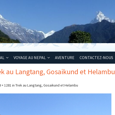
PAL
VOYAGE AU NEPAL
AVENTURE
CONTACTEZ-NOUS
rek au Langtang, Gosaikund et Helambu
4 × 1281
in
Trek au Langtang, Gosaikund et Helambu