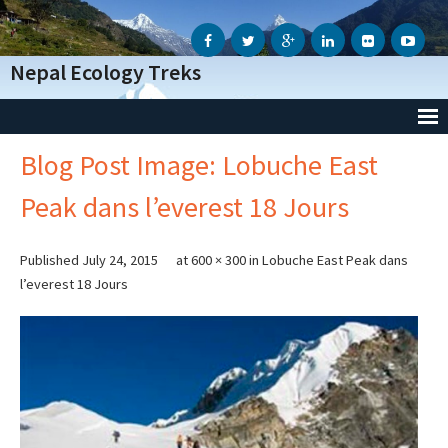
Nepal Ecology Treks
Blog Post Image: Lobuche East
Accueil
Peak dans l’everest 18 Jours
L’Agence
- Notre Agence
Published
July 24, 2015
at
600 × 300
in
Lobuche East Peak dans
l’everest 18 Jours
- Notre Action Humanitaire
- Avis des voyageurs
- Informations Génèrales
- Conditions Génèrales