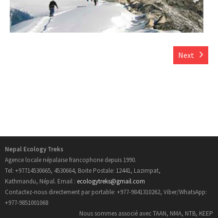
- Informations Pratiques
- Carte du Népal
Next
Trek au Nepal
- Nouveau Routes Treks
- Trekking Aux Annapurnas
- Trekking au Langtang
Nepal Ecology Treks
Agence locale népalaise francophone depuis 1990.
- Trekking de l’Everest
Tel: +97714530665, 4530664, Boite Postale: 12441, Lazimpat,
Kathmandu, Népal. Email :
ecologytreks@gmail.com
- Trekking au Manaslu
Contactez-nous directement par portable: +977-9841310262, Viber/WhatsApp:
+977-9851001068
- Trekking au Mustang
Nous sommes associé avec TAAN, NMA, NTB, KEEP