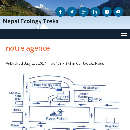
Nepal Ecology Treks
notre agence
Accueil
L’Agence
Published
July 25, 2017
at
423 × 271
in
Contactez-Nous
- Notre Agence
- Notre Action Humanitaire
- Avis des voyageurs
- Informations Génèrales
- Conditions Génèrales