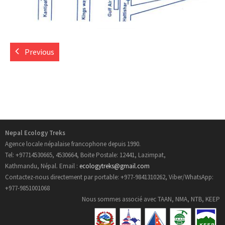
- Informations Pratiques
- Carte du Népal
Previous
Trek au Nepal
- Nouveau Routes Treks
- Trekking Aux Annapurnas
Nepal Ecology Treks
- Trekking au Langtang
Agence locale népalaise francophone depuis 1990.
Tel: +97714530665, 4530664, Boite Postale: 12441, Lazimpat,
Kathmandu, Népal. Email :
ecologytreks@gmail.com
- Trekking de l’Everest
Contactez-nous directement par portable: +977-9841310262, Viber/WhatsApp:
+977-9851001068
- Trekking au Manaslu
Nous sommes associé avec TAAN, NMA, NTB, KEEP
- Trekking au Mustang